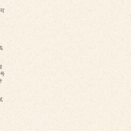
，可
高
程
号
计
试