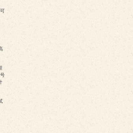
，可
高
程
号
计
试