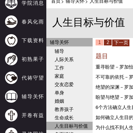
首页
辅导关怀
人生目标与价值
>
>
学院消息
人生目标与价值
春风化雨
下载资料
辅导关怀
辅导
题目
初熟果子
人际关系
重寻盼望－罗加
工作
家庭
不可靠的依托－
代祷守望
交友恋爱
绝望的深渊－罗
单身
辅导关怀
盼望与绝望－罗
婚姻
6个方法确立人生
教养孩子
开卷有益
如何确立人生目的
生命成长
人生目标与价值
为什么找不到人生