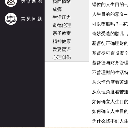
灵修园地
负面情绪
错位的人生目的─
成瘾
人生目的的意义─
生活压力
常见问题
可以堕胎吗？─罗
道德伦理
亲子教室
奇妙受造的胎儿─
精神健康
基督徒正确理财的
爱妻蜜语
基督徒可否投资？
心理创伤
基督徒与财务管理
不善理财的生活
从永恒角度看苦难
从永恒角度看苦难
如何确立人生目
如何确立人生目
为什么找不到人