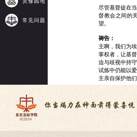
灵修园地
尽管基督徒在
督教会之间的
常见问题
望。
祷告：
主啊，我们为
掌权者，让基
迫与歧视中持
试炼中仍能以
主亲自保护他们