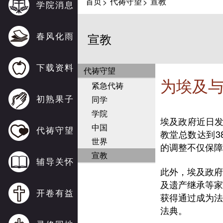
首页
代祷守望
宣教
>
>
学院消息
春风化雨
宣教
下载资料
代祷守望
为埃及
紧急代祷
初熟果子
同学
学院
埃及政府近日发
中国
代祷守望
教堂总数达到3
世界
的调整不仅保障
宣教
辅导关怀
此外，埃及政
及遗产继承等
开卷有益
获得通过成为
法典。