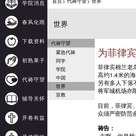
首页
代祷守望
世界
>
>
学院消息
春风化雨
世界
下载资料
代祷守望
为菲律宾
紧急代祷
初熟果子
同学
菲律宾棉兰老
学院
高约1.4米的
中国
代祷守望
另有多人下落
世界
将军城机场亦
宣教
辅导关怀
目前，菲律宾
众须严密防范
开卷有益
祷告：
主啊，你是我