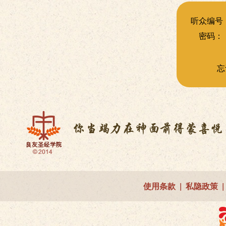
听众编号
密码：
忘
使用条款
|
私隐政策