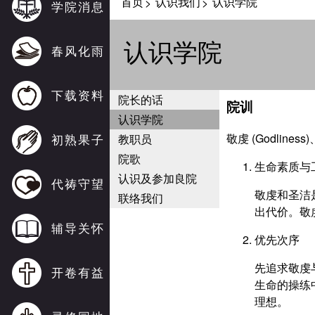
首页
认识我们
认识学院
>
>
学院消息
认识学院
春风化雨
下载资料
院长的话
院训
认识学院
敬虔 (Godliness)
初熟果子
教职员
院歌
生命素质与
认识及参加良院
代祷守望
敬虔和圣洁
联络我们
出代价。敬
辅导关怀
优先次序
先追求敬虔
开卷有益
生命的操练
理想。