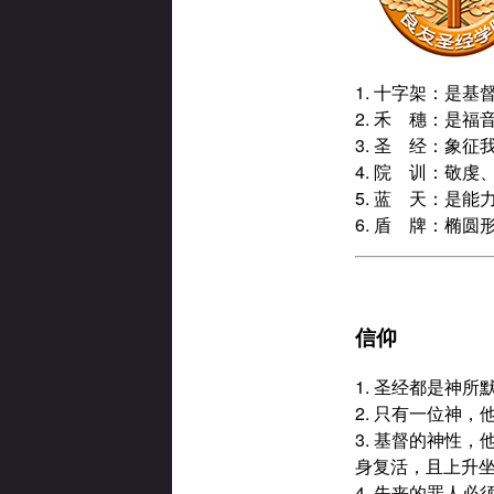
1. 十字架：是
2. 禾 穗：是
3. 圣 经：象
4. 院 训：敬
5. 蓝 天：是
6. 盾 牌：椭圆
信仰
1. 圣经都是神
2. 只有一位神
3. 基督的神性
身复活，且上升
4. 失丧的罪人