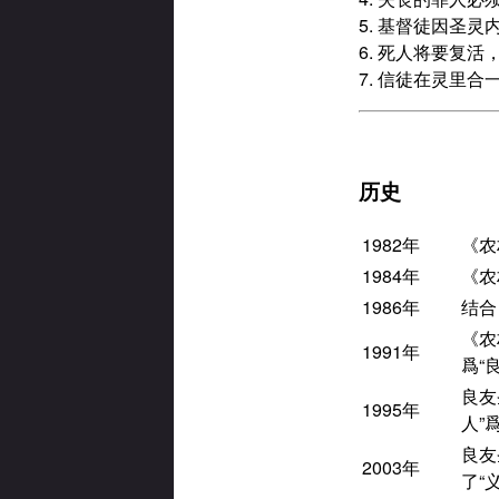
5. 基督徒因圣
6. 死人将要复
7. 信徒在灵里合
历史
1982年
《农
1984年
《农
1986年
结合
《农
1991年
爲“
良友
1995年
人”
良友
2003年
了“