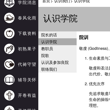
首页
认识我们
认识学院
>
>
学院消息
认识学院
春风化雨
下载资料
院长的话
院训
认识学院
敬虔 (Godliness)
初熟果子
教职员
院歌
生命素质与
认识及参加良院
代祷守望
敬虔和圣洁
联络我们
出代价。敬
辅导关怀
优先次序
先追求敬虔
开卷有益
生命的操练
理想。