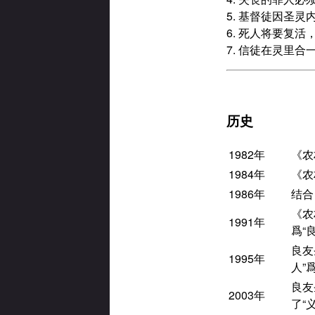
5. 基督徒因圣
6. 死人将要复
7. 信徒在灵里合
历史
1982年
《农
1984年
《农
1986年
结合
《农
1991年
爲“
良友
1995年
人”
良友
2003年
了“