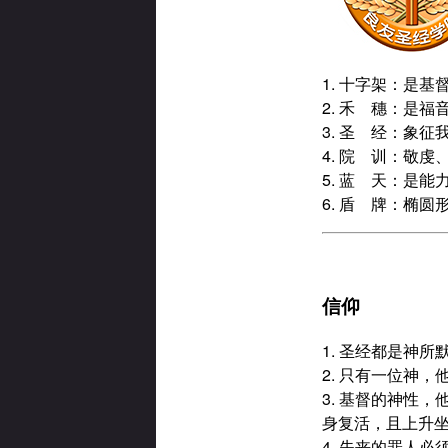
1. 十字架：是
2. 禾 穗：是
3. 圣 经：象
4. 院 训：敬
5. 蓝 天：是
6. 盾 牌：椭圆
信仰
1. 圣经都是神
2. 只有一位神
3. 基督的神性
身复活，且上升
4. 失丧的罪人