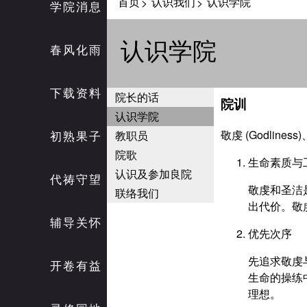
首页
认识我们
认识学院
>
>
学院消息
认识学院
春风化雨
下载资料
院长的话
院训
认识学院
敬虔 (Godliness)
初熟果子
教职员
院歌
生命素质与
认识及参加良院
代祷守望
敬虔和圣洁
联络我们
出代价。敬
辅导关怀
优先次序
先追求敬虔
开卷有益
生命的操练
理想。