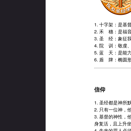
1. 十字架：是
2. 禾 穗：是
3. 圣 经：象
4. 院 训：敬
5. 蓝 天：是
6. 盾 牌：椭圆
信仰
1. 圣经都是神
2. 只有一位神
3. 基督的神性
身复活，且上升
4. 失丧的罪人