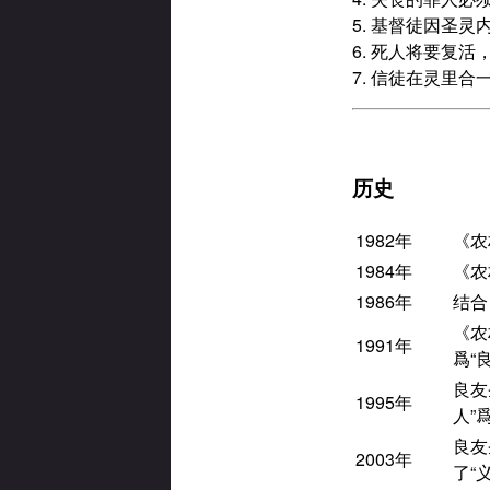
5. 基督徒因圣
6. 死人将要复
7. 信徒在灵里合
历史
1982年
《农
1984年
《农
1986年
结合
《农
1991年
爲“
良友
1995年
人”
良友
2003年
了“