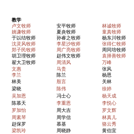
教学
卢文牧师
安平牧师
林诚牧师
姚谦牧师
夏炎牧师
童真牧师
于以结牧师
孙睿之牧师
杨东川牧师
沈灵风牧师
李星沙牧师
张得仁牧师
郑子民牧师
周广亮牧师
周同培牧师
胡卫理牧师
赵伟文牧师
袁择善牧师
翟大卫牧师
周清风
万峰
文惠
马贵
张风
李兰
陈兰
杨恩
林美
殷言
关林
梁晓
陈伟
徐婷
吴加恩
冯士心
杨天成
陈慕天
李重恩
李悦心
罗加怡
周大吉
罗文辉
周素琴
周学信
林真儿
赵保罗
慕基
骆云秀
梁凯玲
周晓静
黄伯宜