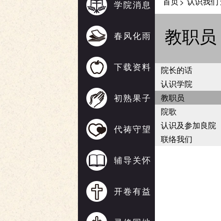
首页
认识我们
>
学院消息
教职员
春风化雨
下载资料
院长的话
认识学院
初熟果子
教职员
院歌
认识及参加良院
代祷守望
联络我们
辅导关怀
开卷有益