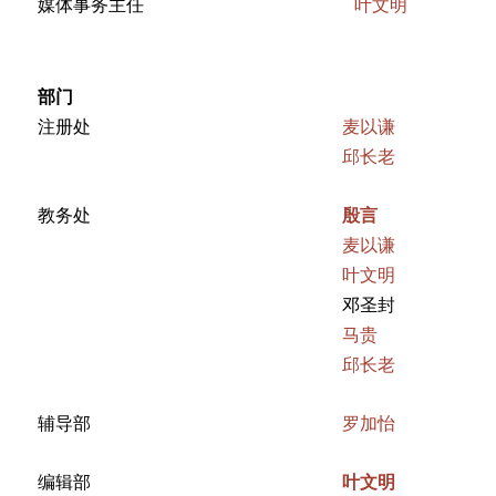
媒体事务主任
叶文明
部门
注册处
麦以谦
邱长老
教务处
殷言
麦以谦
叶文明
邓圣封
马贵
邱长老
辅导部
罗加怡
编辑部
叶文明