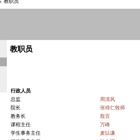
教职员
>
教职员
行政人员
总监
周清风
院长
张得仁牧师
教务长
殷言
课程主任
万峰
学生事务主任
麦以谦