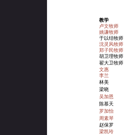
教学
卢文牧师
姚谦牧师
于以结牧师
沈灵风牧师
郑子民牧师
胡卫理牧师
翟大卫牧师
文惠
李兰
林美
梁晓
吴加恩
陈慕天
罗加怡
周素琴
赵保罗
梁凯玲