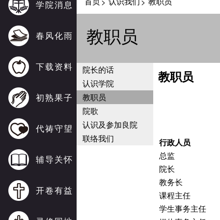
首页
认识我们
教职员
>
>
学院消息
教职员
春风化雨
下载资料
院长的话
教职员
认识学院
初熟果子
教职员
院歌
认识及参加良院
代祷守望
联络我们
行政人员
总监
辅导关怀
院长
教务长
开卷有益
课程主任
学生事务主任