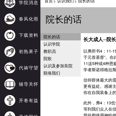
首页
认识我们
院长的话
>
>
学院消息
院长的话
春风化雨
下载资料
院长的话
长大成人─院
认识学院
以弗所书4：11
初熟果子
教职员
于元首基督”。在
院歌
11这5种或4种
认识及参加良院
代祷守望
学者斯诺得格拉斯
联络我们
信仰群体最大的
辅导关怀
更有益处。感谢
你在自我装备上
开卷有益
此外，弗4：13
等到我们众人在信
督徒都使用神给