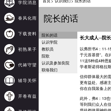
首页
认识我们
院长的话
>
>
学院消息
院长的话
春风化雨
下载资料
院长的话
长大成人─院
认识学院
以弗所书4：11
初熟果子
教职员
于元首基督”。在
院歌
11这5种或4种
认识及参加良院
代祷守望
学者斯诺得格拉斯
联络我们
信仰群体最大的
辅导关怀
更有益处。感谢
你在自我装备上
开卷有益
此外，弗4：13
等到我们众人在信
督徒都使用神给