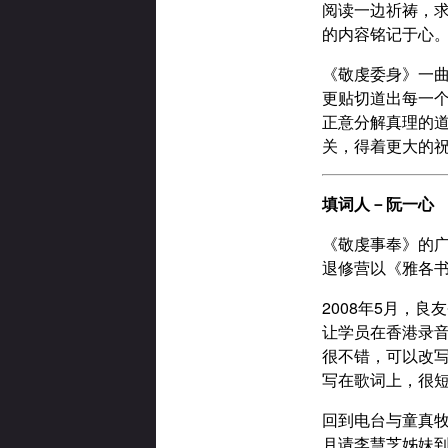
阅读一边祈祷，
的内容铭记于心
《敬虔委身》一
更贴切道出每一个
正意分解真理的道
关，得着更大的
填词人－阮一心
《敬虔事奉》的
退修营以《雅各
2008年5月，
让学员在香港录
很不错，可以改
写在歌词上，很
回到电台与童真
月请李慧芝姊妹