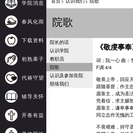
首页
认识我们
院歌
>
>
学院消息
院歌
春风化雨
下载资料
院长的话
《敬虔事奉
认识学院
初熟果子
教职员
词：阮一心 曲：
院歌
F调 4/4
认识及参加良院
代祷守望
敬畏上帝，回应
联络我们
跟随基督，作主
愿靠主，成为圣
辅导关怀
凭着信，求主赐
愿靠主，谦卑事
开卷有益
同立志作无愧的
不畏艰难，持守