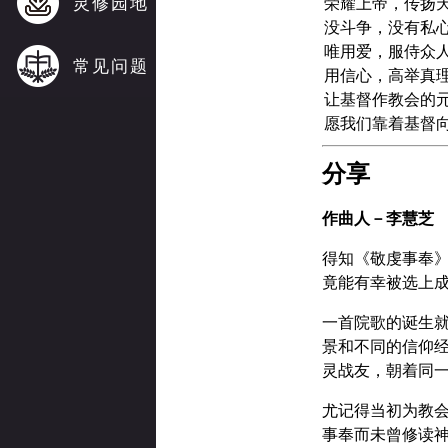
灵修园地
荣耀上帝，传扬
没斗争，没有私
唯用爱，服侍众
常见问题
用信心，高举真
让基督作教会的
愿我们靠着基督
分享
作曲人－李慧芝
得知《敬虔事奉
竟能有幸被选上
一首院歌的诞生
景和不同的信仰
灵战友，朝着同
尤记得当初为教
事奉而未曾修读