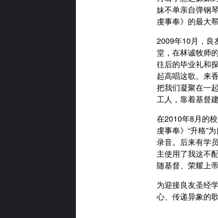
妹不单亲自弹钢
虔事奉》的最大
2009年10月
堂，在林诚牧师
往后的毕业礼和
起高唱这歌。来
把我们凝聚在一
工人，靠着基督
在2010年8月
虔事奉》“升格”
录音。后来有学员
主使用了我这不
随基督、荣耀上
为迎接良友圣经
心、传递异象的