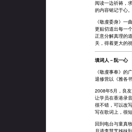
阅读一边祈祷，
的内容铭记于心
《敬虔委身》一
更贴切道出每一个
正意分解真理的道
关，得着更大的
填词人－阮一心
《敬虔事奉》的
退修营以《雅各
2008年5月，
让学员在香港录
很不错，可以改
写在歌词上，很
回到电台与童真
月请李慧芝姊妹