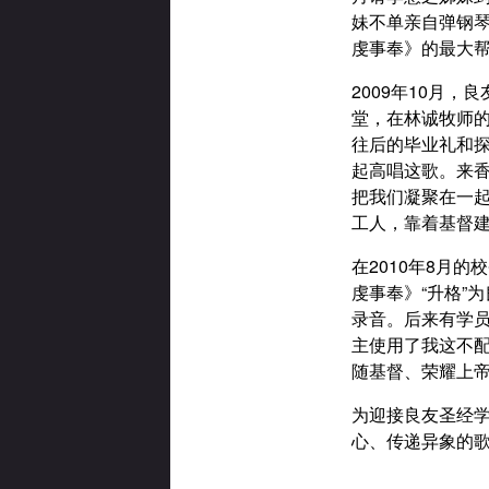
妹不单亲自弹钢
虔事奉》的最大
2009年10月
堂，在林诚牧师
往后的毕业礼和
起高唱这歌。来
把我们凝聚在一
工人，靠着基督
在2010年8月
虔事奉》“升格”
录音。后来有学员
主使用了我这不
随基督、荣耀上
为迎接良友圣经
心、传递异象的