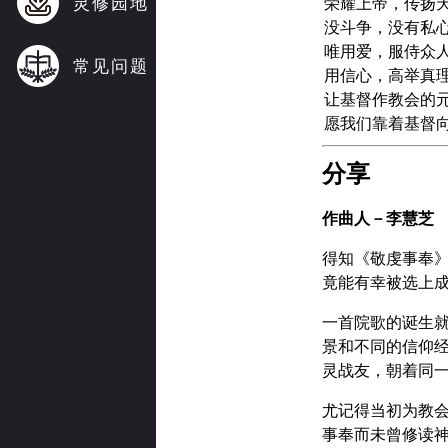
灵修园地
荣耀上帝，传扬
没斗争，没有私
唯用爱，服侍众
常见问题
用信心，高举真
让基督作教会的
愿我们靠着基督
分享
作曲人－李慧芝
得知《敬虔事奉
竟能有幸被选上
一首院歌的诞生
景和不同的信仰
灵战友，朝着同
尤记得当初为教
事奉而未曾修读