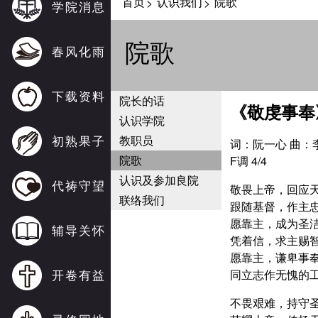
首页
认识我们
院歌
>
>
学院消息
院歌
春风化雨
下载资料
院长的话
《敬虔事奉
认识学院
初熟果子
教职员
词：阮一心 曲：
院歌
F调 4/4
认识及参加良院
代祷守望
敬畏上帝，回应
联络我们
跟随基督，作主
愿靠主，成为圣
辅导关怀
凭着信，求主赐
愿靠主，谦卑事
开卷有益
同立志作无愧的
不畏艰难，持守