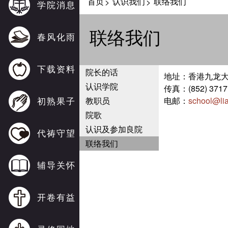
首页
认识我们
联络我们
>
>
学院消息
联络我们
春风化雨
下载资料
院长的话
地址：香港九龙大
认识学院
传真：(852) 3717
初熟果子
教职员
电邮：
school@li
院歌
认识及参加良院
代祷守望
联络我们
辅导关怀
开卷有益