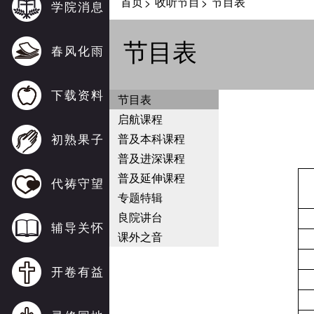
首页
收听节目
节目表
>
>
学院消息
节目表
春风化雨
下载资料
节目表
启航课程
初熟果子
普及本科课程
普及进深课程
普及延伸课程
代祷守望
专题特辑
良院讲台
辅导关怀
课外之音
开卷有益