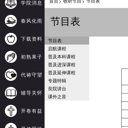
首页
收听节目
节目表
>
>
学院消息
节目表
春风化雨
下载资料
节目表
启航课程
初熟果子
普及本科课程
普及进深课程
普及延伸课程
代祷守望
专题特辑
良院讲台
辅导关怀
课外之音
开卷有益