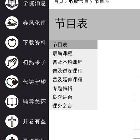
首页
收听节目
节目表
>
>
学院消息
节目表
春风化雨
下载资料
节目表
启航课程
初熟果子
普及本科课程
普及进深课程
普及延伸课程
代祷守望
专题特辑
良院讲台
辅导关怀
课外之音
开卷有益