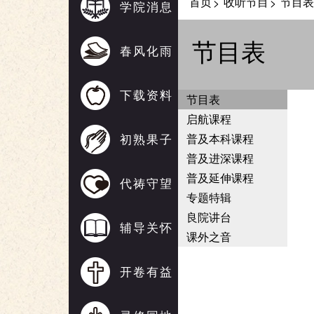
首页
收听节目
节目表
>
>
学院消息
节目表
春风化雨
下载资料
节目表
启航课程
初熟果子
普及本科课程
普及进深课程
普及延伸课程
代祷守望
专题特辑
良院讲台
辅导关怀
课外之音
开卷有益