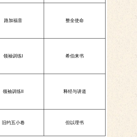
路加福音
整全使命
领袖训练I
希伯来书
领袖训练II
释经与讲道
旧约五小卷
但以理书