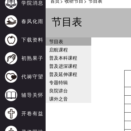
首页
收听节目
节目表
>
>
学院消息
节目表
春风化雨
下载资料
节目表
启航课程
初熟果子
普及本科课程
普及进深课程
普及延伸课程
代祷守望
专题特辑
良院讲台
辅导关怀
课外之音
开卷有益