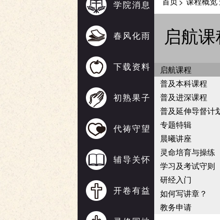
首页
课程概览
>
学院消息
启航课
春风化雨
下载资料
启航课程
普及本科课程
初熟果子
普及进深课程
普及延伸导督计
专题特辑
代祷守望
晨曦讲座
灵命培育与操练
辅导关怀
学习及考试守则
研经入门
开卷有益
如何写讲章？
教务申请