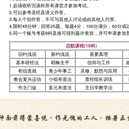
1.必须收听完该科所有课堂才参加考试。
2.可以参考圣经及讲义作答。
3.每人个别作答，不可与其他人讨论或由其他人代答。
4.限时45分钟，回答25题。每题4分，100分满分，60分
5.同一个账号考获8科及格可得到嘉许奖状，并可申请参加
启航课程(19科)
旧约浅说
新约浅说
基要真理
基本研经法
耶稣生平
信仰与工作
初信造就
青少年事工
灵修、默想与应用
教会复兴运动
小组布道法
查经组长训练
作主门徒
多元布道法
主日学教学法