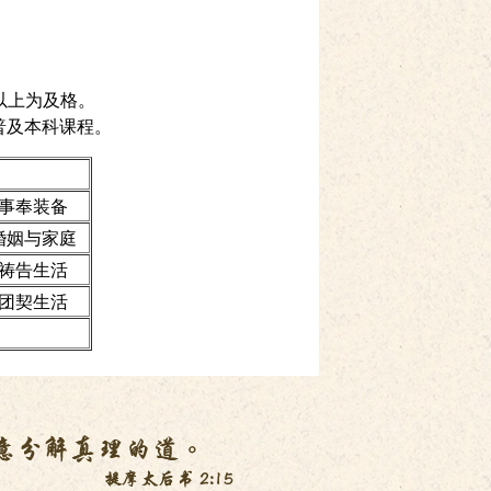
或以上为及格。
普及本科课程。
事奉装备
婚姻与家庭
祷告生活
团契生活