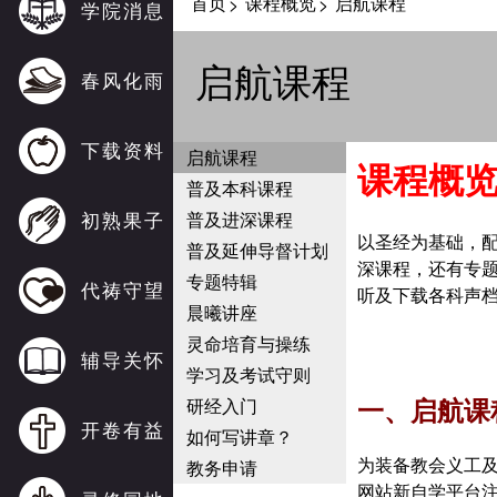
首页
课程概览
启航课程
>
>
学院消息
启航课程
春风化雨
下载资料
启航课程
课程概
普及本科课程
初熟果子
普及进深课程
以圣经为基础，
普及延伸导督计划
深课程，还有专
专题特辑
代祷守望
听及下载各科声
晨曦讲座
灵命培育与操练
辅导关怀
学习及考试守则
一、启航课
研经入门
开卷有益
如何写讲章？
为装备教会义工
教务申请
网站新自学平台