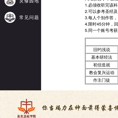
灵修园地
1.必须收听完该
2.可以参考圣经
常见问题
3.每人个别作答
4.限时45分钟，
5.同一个账号考
旧约浅说
基本研经法
初信造就
教会复兴运动
作主门徒