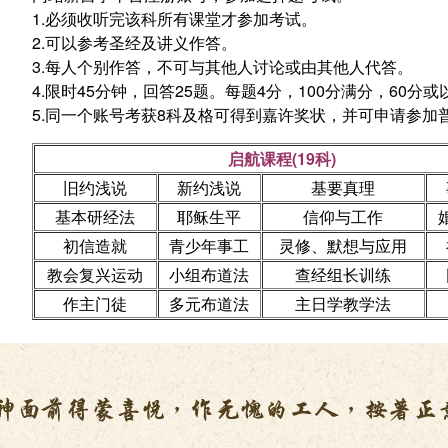
1.必须收听完该科所有课堂才参加考试。
2.可以参考圣经及讲义作答。
3.每人个别作答，不可与其他人讨论或由其他人代答。
4.限时45分钟，回答25题。每题4分，100分满分，60分
5.同一个账号考获8科及格可得到嘉许奖状，并可申请参加
启航课程(19科)
旧约浅说
新约浅说
基要真理
基本研经法
耶稣生平
信仰与工作
初信造就
青少年事工
灵修、默想与应用
教会复兴运动
小组布道法
查经组长训练
作主门徒
多元布道法
主日学教学法