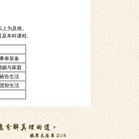
或以上为及格。
普及本科课程。
事奉装备
婚姻与家庭
祷告生活
团契生活