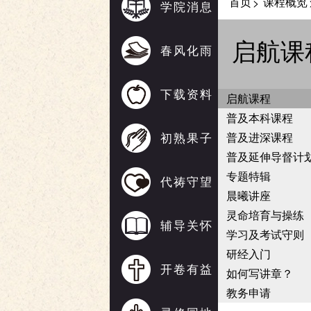
首页
课程概览
>
学院消息
启航课
春风化雨
下载资料
启航课程
普及本科课程
初熟果子
普及进深课程
普及延伸导督计
专题特辑
代祷守望
晨曦讲座
灵命培育与操练
辅导关怀
学习及考试守则
研经入门
开卷有益
如何写讲章？
教务申请