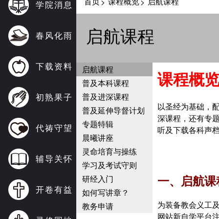
首页
课程概览
启航课程
>
>
学院消息
启航课程
春风化雨
下载资料
启航课程
课程概
普及本科课程
初熟果子
普及进深课程
以圣经为基础，
普及延伸导督计划
深课程，还有专
专题特辑
代祷守望
听及下载各科声
晨曦讲座
灵命培育与操练
辅导关怀
学习及考试守则
一、启航课
研经入门
开卷有益
如何写讲章？
为装备教会义工
教务申请
网站新自学平台