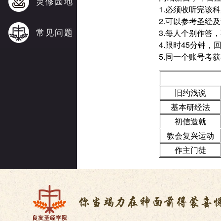
灵修园地
1.必须收听完该
2.可以参考圣经
常见问题
3.每人个别作答
4.限时45分钟，
5.同一个账号考
旧约浅说
基本研经法
初信造就
教会复兴运动
作主门徒