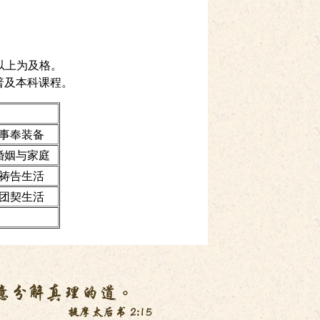
或以上为及格。
普及本科课程。
事奉装备
婚姻与家庭
祷告生活
团契生活