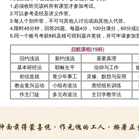
1.必须收听完该科所有课堂才参加考试。
2.可以参考圣经及讲义作答。
3.每人个别作答，不可与其他人讨论或由其他人代答。
4.限时45分钟，回答25题。每题4分，100分满分，60分
5.同一个账号考获8科及格可得到嘉许奖状，并可申请参加
启航课程(19科)
旧约浅说
新约浅说
基要真理
基本研经法
耶稣生平
信仰与工作
初信造就
青少年事工
灵修、默想与应用
教会复兴运动
小组布道法
查经组长训练
作主门徒
多元布道法
主日学教学法