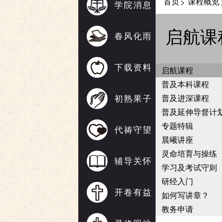
首页
课程概览
>
学院消息
启航课
春风化雨
下载资料
启航课程
普及本科课程
初熟果子
普及进深课程
普及延伸导督计
专题特辑
代祷守望
晨曦讲座
灵命培育与操练
辅导关怀
学习及考试守则
研经入门
开卷有益
如何写讲章？
教务申请