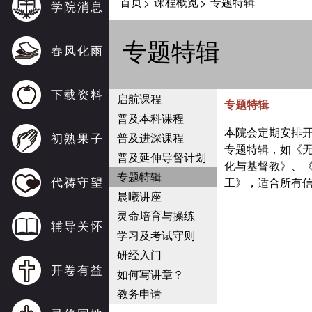
首页
课程概览
专题特辑
>
>
学院消息
专题特辑
春风化雨
下载资料
启航课程
专题特辑
普及本科课程
本院会定期安排
初熟果子
普及进深课程
专题特辑，如《
普及延伸导督计划
化与基督教》、
专题特辑
代祷守望
工》，适合所有
晨曦讲座
灵命培育与操练
辅导关怀
学习及考试守则
研经入门
开卷有益
如何写讲章？
教务申请