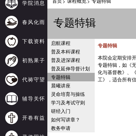
首页
课程概览
专题特辑
>
>
学院消息
专题特辑
春风化雨
下载资料
启航课程
专题特辑
普及本科课程
本院会定期安排
初熟果子
普及进深课程
专题特辑，如《
普及延伸导督计划
化与基督教》、
专题特辑
代祷守望
工》，适合所有
晨曦讲座
灵命培育与操练
辅导关怀
学习及考试守则
研经入门
开卷有益
如何写讲章？
教务申请