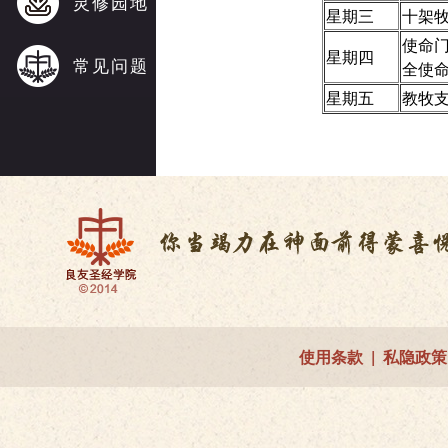
灵修园地
星期三
十架
使命
星期四
常见问题
全使
星期五
教牧
使用条款
|
私隐政策