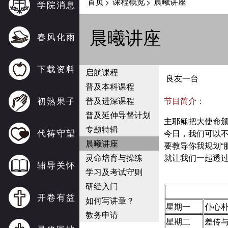
首页
课程概览
晨曦讲座
>
>
学院消息
晨曦讲座
春风化雨
下载资料
启航课程
良友一台
普及本科课程
初熟果子
普及进深课程
节目简介：
普及延伸导督计划
主耶稣把大使命颁
专题特辑
代祷守望
今日，我们可以
晨曦讲座
要教导你我规划“
灵命培育与操练
就让我们一起透
辅导关怀
学习及考试守则
研经入门
开卷有益
如何写讲章？
星期一
仆心
教务申请
星期二
差传