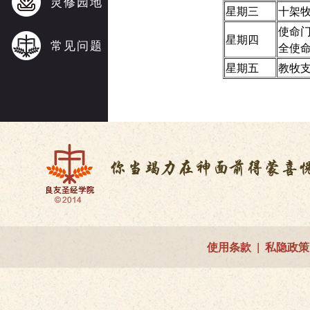
灵修园地
星期三
十架
使命
星期四
常见问题
全使
星期五
教牧
使用条款
|
私隐政策