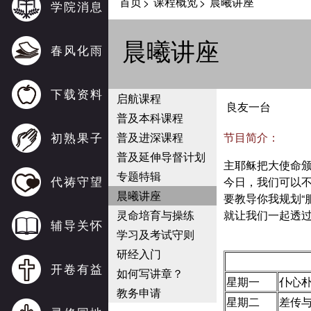
首页
课程概览
晨曦讲座
>
>
学院消息
晨曦讲座
春风化雨
下载资料
启航课程
良友一台
普及本科课程
初熟果子
普及进深课程
节目简介：
普及延伸导督计划
主耶稣把大使命颁
专题特辑
代祷守望
今日，我们可以
晨曦讲座
要教导你我规划“
灵命培育与操练
就让我们一起透
辅导关怀
学习及考试守则
研经入门
开卷有益
如何写讲章？
星期一
仆心
教务申请
星期二
差传