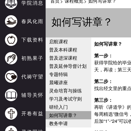
首页
课程概览
如何写讲章？
>
>
学院消息
如何写讲章？
春风化雨
下载资料
启航课程
如何写讲章？
普及本科课程
第一步：
初熟果子
普及进深课程
获得学院给的毕
普及延伸导督计划
天，再读；第三
专题特辑
代祷守望
第二步：
晨曦讲座
找出经文里的重点
灵命培育与操练
辅导关怀
学习及考试守则
第三步：
研经入门
再听《讲道学》的
开卷有益
每周精选”微信号，
如何写讲章？
后加“1”-“24”
教务申请