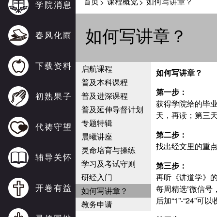
首页
课程概览
如何写讲章？
>
>
学院消息
如何写讲章？
春风化雨
下载资料
启航课程
如何写讲章？
普及本科课程
第一步：
初熟果子
普及进深课程
获得学院给的毕
普及延伸导督计划
天，再读；第三
专题特辑
代祷守望
第二步：
晨曦讲座
找出经文里的重点
灵命培育与操练
辅导关怀
学习及考试守则
第三步：
研经入门
再听《讲道学》的
开卷有益
每周精选”微信号，
如何写讲章？
后加“1”-“24”
教务申请