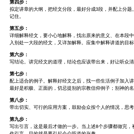
第四步：
拟定讲章的大纲，把经文分段，最好分成3段，并配上分题
记住。
第五步：
详细解释经文，要小心地解释，找出原来的意义、在本段中
入别处一大段的经文，又详加解释。应集中解释讲道的目标
第六步：
写结论。讲完经文的道理，结论也应该带出来，好让听众清
第七步：
配上适合的例子。解释好经文之后，找一些生活例子加入讲
最好是积极、正面的，切忌提别的宗教信仰例子；别神的名
第八步：
带出切实、可行的应用方案，鼓励会众按个人的情况，思考
第九步：
写出引言，这是最后才做的一步。当上述8个步骤都做完，
作引言，目的就是要引起会众听道的兴趣。