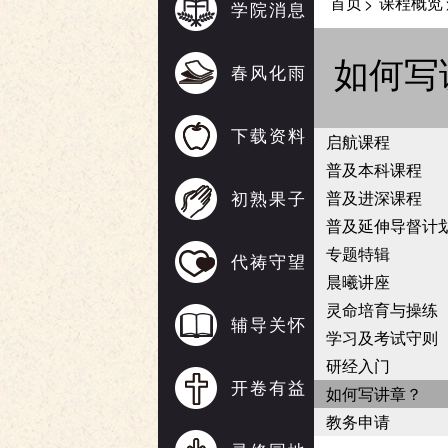
首页
课程概览
>
学院消息
如何写
春风化雨
下载资料
启航课程
普及本科课程
初熟果子
普及进深课程
普及延伸导督计
专题特辑
代祷守望
晨曦讲座
灵命培育与操练
辅导关怀
学习及考试守则
研经入门
开卷有益
如何写讲章？
教务申请