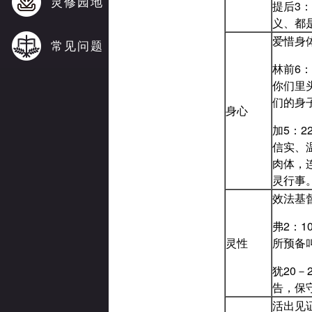
灵修园地
提后3
义、都
爱惜身
常见问题
林前6
你们里
们的身
身心
加5：
信实、
肉体，
灵行事
效法基
弗2：
灵性
所预备
犹20
告，保
活出见