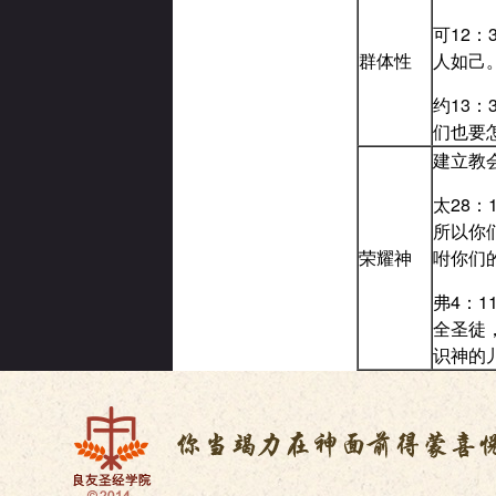
可12
群体性
人如己
约13
们也要
建立教
太28
所以你
荣耀神
咐你们
弗4：
全圣徒
识神的