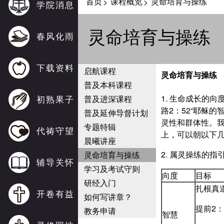
首页
课程概览
灵命培育与操练
>
>
学院消息
灵命培育与操练
春风化雨
下载资料
启航课程
灵命培育与操练
普及本科课程
初熟果子
1. 生命成长的向
普及进深课程
路2：52“耶稣
普及延伸导督计划
灵性和群体性。
专题特辑
代祷守望
上，可以朝以下
晨曦讲座
2. 属灵操练的指
灵命培育与操练
辅导关怀
学习及考试守则
向度
目标
研经入门
扎根真
开卷有益
如何写讲章？
提前2
教务申请
智慧