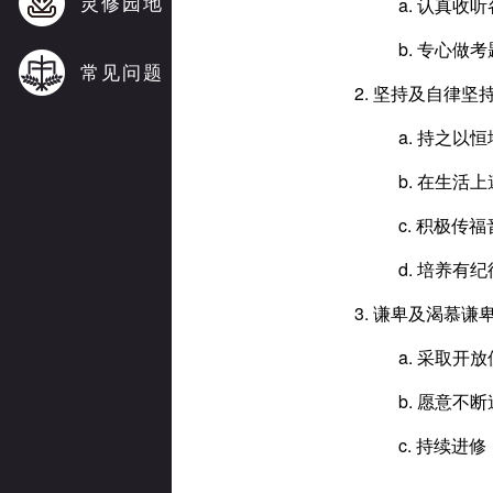
灵修园地
a. 认真收
b. 专心
常见问题
2. 坚持及自律坚
a. 持之以
b. 在生活
c. 积极传
d. 培养有
3. 谦卑及渴慕谦
a. 采取
b. 愿意不
c. 持续进