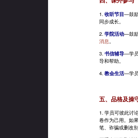
四、课外参与
1.
收听节目
—鼓
同步成长。
2.
学院活动
—鼓
消息
。
3.
书信辅导
—学
导和帮助。
4.
教会生活
—学
五、品格及操
1. 学员可彼此
卷作为己用。如
笔、诈骗或删改