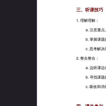
三、听课技巧
1. 理解理解：
a. 注意重点
b. 掌握课
c. 思考解
2. 整合整合：
a. 边听
b. 寻找课
c. 吸收