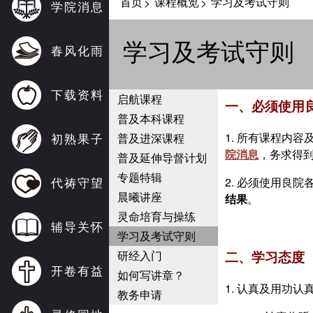
首页
课程概览
学习及考试守则
>
>
学院消息
学习及考试守则
春风化雨
下载资料
启航课程
一、必须使用
普及本科课程
1. 所有课程内容
初熟果子
普及进深课程
院消息
，务求得
普及延伸导督计划
专题特辑
代祷守望
2. 必须使用良
晨曦讲座
结果
。
灵命培育与操练
辅导关怀
学习及考试守则
研经入门
二、学习态度
开卷有益
如何写讲章？
1. 认真及用功认
教务申请