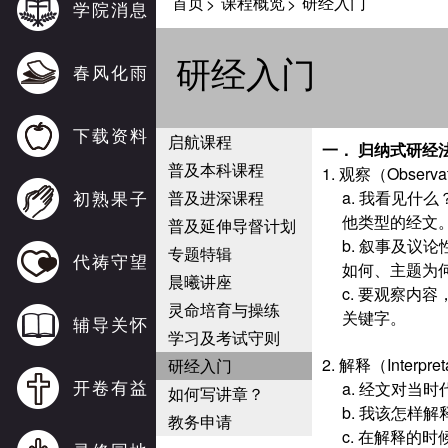
首页
课程概览
研经入门
>
>
学院消息
研经入门
春风化雨
下载资料
启航课程
一． 归纳式研经法
普及本科课程
1. 观察（Obser
初熟果子
普及进深课程
a. 我看见
他类型的经文
普及延伸导督计划
b. 叙事及议
专题特辑
代祷守望
如何、主题为
晨曦讲座
c. 要观察
灵命培育与操练
关键字。
辅导关怀
学习及考试守则
2. 解释（Inter
研经入门
开卷有益
a. 经文对
如何写讲章？
b. 我该怎样
教务申请
c. 在解释