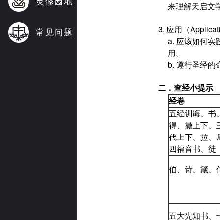
灵修园地
来理解天启文
3. 应用（Appl
常见问题
a. 应该如
用。
b. 遵行圣经
二．
查经小提示
经卷
五经训诲、书
得、撒上下、
代上下、拉、
四福音书、徒
伯、诗、箴、
五大先知书、