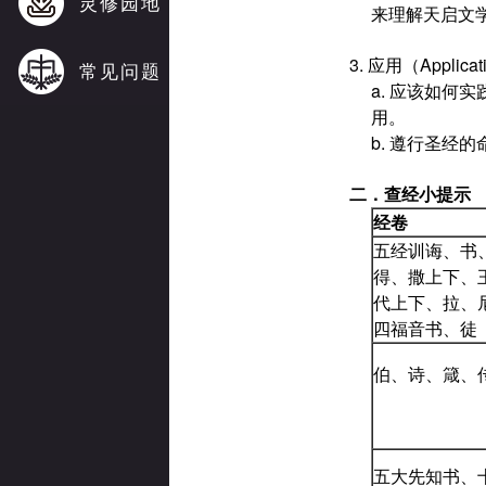
灵修园地
来理解天启文
3. 应用（Appl
常见问题
a. 应该如
用。
b. 遵行圣经
二．
查经小提示
经卷
五经训诲、书
得、撒上下、
代上下、拉、
四福音书、徒
伯、诗、箴、
五大先知书、