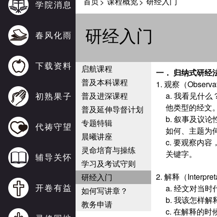
首页
课程概览
研经入门
>
>
学院消息
研经入门
春风化雨
下载资料
启航课程
一． 归纳式研经法
普及本科课程
1. 观察（Obser
初熟果子
普及进深课程
a. 我看见
他类型的经文
普及延伸导督计划
b. 叙事及议
专题特辑
代祷守望
如何、主题为
晨曦讲座
c. 要观察
灵命培育与操练
关键字。
辅导关怀
学习及考试守则
2. 解释（Inter
研经入门
开卷有益
a. 经文对
如何写讲章？
b. 我该怎样
教务申请
c. 在解释