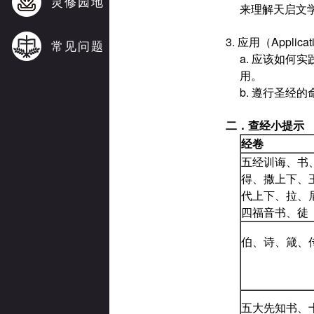
灵修园地
来理解天启文
3. 应用（Appl
常见问题
a. 应该如
用。
b. 遵行圣经
二．
查经小提示
经卷
五经训诲、书
得、撒上下、
代上下、拉、
四福音书、徒
伯、诗、箴、
五大先知书、