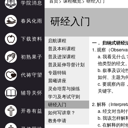
首页
课程概览
研经入门
>
>
学院消息
研经入门
春风化雨
下载资料
启航课程
一． 归纳式研经法
普及本科课程
1. 观察（Obser
初熟果子
普及进深课程
a. 我看见
他类型的经文
普及延伸导督计划
b. 叙事及议
专题特辑
代祷守望
如何、主题为
晨曦讲座
c. 要观察
灵命培育与操练
关键字。
辅导关怀
学习及考试守则
2. 解释（Inter
研经入门
开卷有益
a. 经文对
如何写讲章？
b. 我该怎样
教务申请
c. 在解释