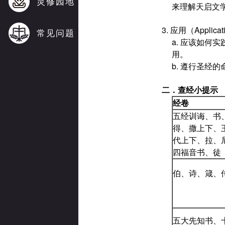
灵修园地
来理解天启文
3. 应用（Appl
常见问题
a. 应该如
用。
b. 遵行圣经
二．
查经小提示
经卷
五经训诲、书
得、撒上下、
代上下、拉、
四福音书、徒
伯、诗、箴、
五大先知书、