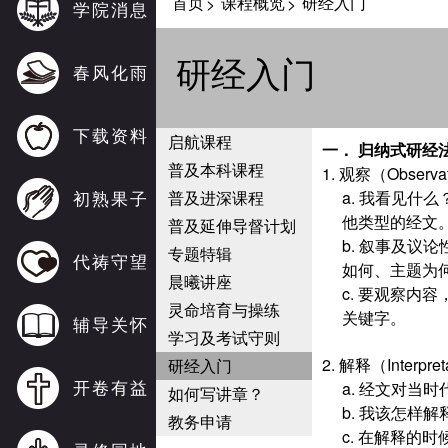
首页
课程概览
研经入门
>
>
学院消息
研经入门
春风化雨
下载资料
启航课程
一． 归纳式研经法
普及本科课程
1. 观察（Obser
初熟果子
普及进深课程
a. 我看见
他类型的经文
普及延伸导督计划
b. 叙事及议
专题特辑
代祷守望
如何、主题为
晨曦讲座
c. 要观察
灵命培育与操练
关键字。
辅导关怀
学习及考试守则
2. 解释（Inter
研经入门
开卷有益
a. 经文对
如何写讲章？
b. 我该怎样
教务申请
c. 在解释