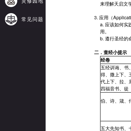
灵修园地
来理解天启文
3. 应用（Appl
常见问题
a. 应该如
用。
b. 遵行圣经
二．
查经小提示
经卷
五经训诲、书
得、撒上下、
代上下、拉、
四福音书、徒
伯、诗、箴、
五大先知书、