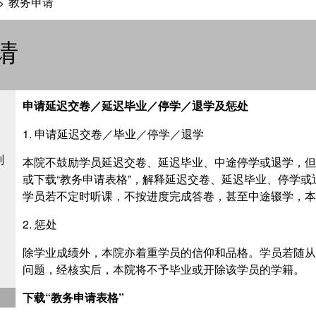
教务申请
>
请
申请延迟交卷
／
延迟毕业
／
停学
／
退学及惩处
1. 申请延迟交卷／毕业／停学／退学
划
本院不鼓励学员延迟交卷、延迟毕业、中途停学或退学，但
或下载“教务申请表格”，解释延迟交卷、延迟毕业、停学
学员若不定时听课，不按进度完成答卷，甚至中途辍学，本
2. 惩处
除学业成绩外，本院亦着重学员的信仰和品格。学员若随从
问题，经核实后，本院将不予毕业或开除该学员的学籍。
下载“教务申请表格”