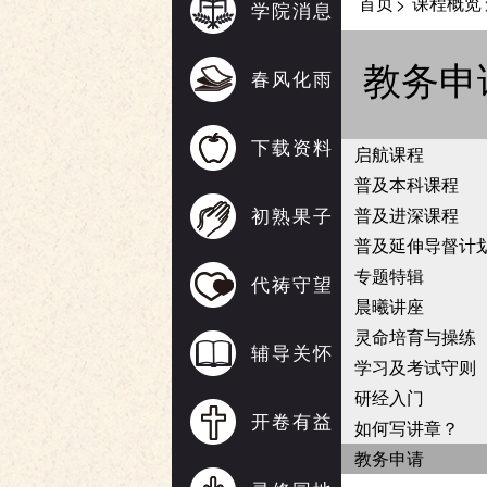
首页
课程概览
>
学院消息
教务申
春风化雨
下载资料
启航课程
普及本科课程
初熟果子
普及进深课程
普及延伸导督计
专题特辑
代祷守望
晨曦讲座
灵命培育与操练
辅导关怀
学习及考试守则
研经入门
开卷有益
如何写讲章？
教务申请