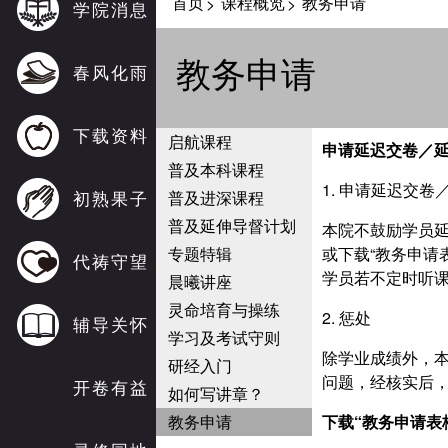
首页
课程概览
教务申请
>
>
学院消息
教务申请
春风化雨
下载资料
启航课程
申请延迟交卷
／
普及本科课程
1. 申请延迟交
初熟果子
普及进深课程
普及延伸导督计划
本院不鼓励学员
专题特辑
或下载“教务申请
代祷守望
学员若不定时听
晨曦讲座
灵命培育与操练
2. 惩处
辅导关怀
学习及考试守则
除学业成绩外，
研经入门
问题，经核实后
开卷有益
如何写讲章？
教务申请
下载“教务申请表