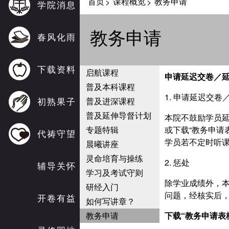
首页
课程概览
教务申请
>
>
学院消息
教务申请
春风化雨
下载资料
启航课程
申请延迟交卷
／
普及本科课程
1. 申请延迟交
初熟果子
普及进深课程
普及延伸导督计划
本院不鼓励学员
专题特辑
或下载“教务申请
代祷守望
学员若不定时听
晨曦讲座
灵命培育与操练
2. 惩处
辅导关怀
学习及考试守则
除学业成绩外，
研经入门
问题，经核实后
开卷有益
如何写讲章？
教务申请
下载“教务申请表