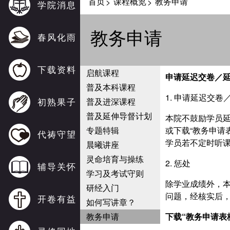
首页
课程概览
教务申请
>
>
学院消息
教务申请
春风化雨
下载资料
启航课程
申请延迟交卷
／
普及本科课程
1. 申请延迟交
初熟果子
普及进深课程
普及延伸导督计划
本院不鼓励学员
专题特辑
或下载“教务申请
代祷守望
学员若不定时听
晨曦讲座
灵命培育与操练
2. 惩处
辅导关怀
学习及考试守则
除学业成绩外，
研经入门
问题，经核实后
开卷有益
如何写讲章？
教务申请
下载“教务申请表