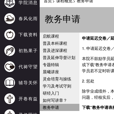
首页
课程概览
教务申请
>
>
学院消息
教务申请
春风化雨
下载资料
启航课程
申请延迟交卷
／
普及本科课程
1. 申请延迟交
初熟果子
普及进深课程
普及延伸导督计划
本院不鼓励学员
专题特辑
或下载“教务申请
代祷守望
学员若不定时听
晨曦讲座
灵命培育与操练
2. 惩处
辅导关怀
学习及考试守则
除学业成绩外，
研经入门
问题，经核实后
开卷有益
如何写讲章？
教务申请
下载“教务申请表