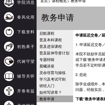
首页
课程概览
教务申请
>
>
学院消息
教务申请
春风化雨
下载资料
启航课程
申请延迟交卷
／
普及本科课程
1. 申请延迟交
初熟果子
普及进深课程
普及延伸导督计划
本院不鼓励学员
专题特辑
或下载“教务申请
代祷守望
学员若不定时听
晨曦讲座
灵命培育与操练
2. 惩处
辅导关怀
学习及考试守则
除学业成绩外，
研经入门
问题，经核实后
开卷有益
如何写讲章？
教务申请
下载“教务申请表