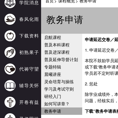
首页
课程概览
教务申请
>
>
学院消息
教务申请
春风化雨
下载资料
启航课程
申请延迟交卷
／
普及本科课程
1. 申请延迟交
初熟果子
普及进深课程
普及延伸导督计划
本院不鼓励学员
专题特辑
或下载“教务申请
代祷守望
学员若不定时听
晨曦讲座
灵命培育与操练
2. 惩处
辅导关怀
学习及考试守则
除学业成绩外，
研经入门
问题，经核实后
开卷有益
如何写讲章？
教务申请
下载“教务申请表