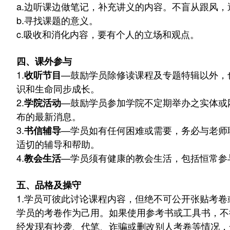
a.
边听课边做笔记，补充讲义的内容。不盲从跟风，
b.
寻找课题的意义。
c.
吸收和消化内容，要有个人的立场和观点。
四、课外参与
1.
—
鼓励学员除修读课程及专题特辑以外，
收听节目
识和生命同步成长。
2.
—
鼓励学员参加学院不定期举办之实体或
学院活动
布的最新消息。
3.
—
学员如有任何困难或需要，务必与老师
书信辅导
适切的辅导和帮助。
4.
—
学员须有健康的教会生活，包括恒常参
教会生活
五、品格及操守
1.
学员可彼此讨论课程内容，但绝不可公开张贴考卷
学员的考卷作为己用。如果使用参考书或工具书，不
经发现有抄袭、代笔、诈骗或删改别人考卷等情况，