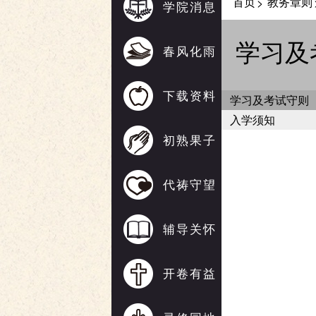
首页
教务章则
>
学院消息
学习及
春风化雨
下载资料
学习及考试守则
入学须知
初熟果子
代祷守望
辅导关怀
开卷有益