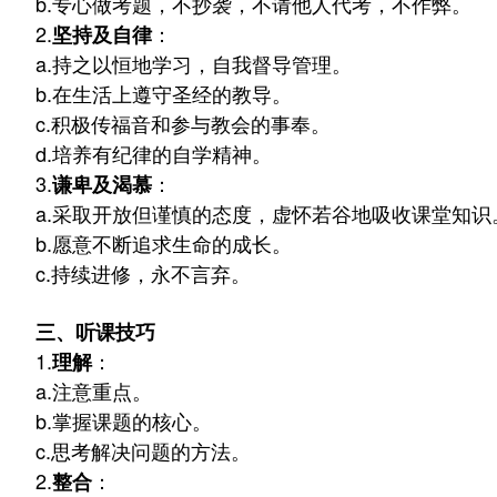
b.
专心做考题，不抄袭，不请他人代考，不作弊。
2.
：
坚持及自律
a.
持之以恒地学习，自我督导管理。
b.
在生活上遵守圣经的教导。
c.
积极传福音和参与教会的事奉。
d.
培养有纪律的自学精神。
3.
：
谦卑及渴慕
a.
采取开放但谨慎的态度，虚怀若谷地吸收课堂知识
b.
愿意不断追求生命的成长。
c.
持续进修，永不言弃。
三、听课技巧
1.
：
理解
a.
注意重点。
b.
掌握课题的核心。
c.
思考解决问题的方法。
2.
：
整合