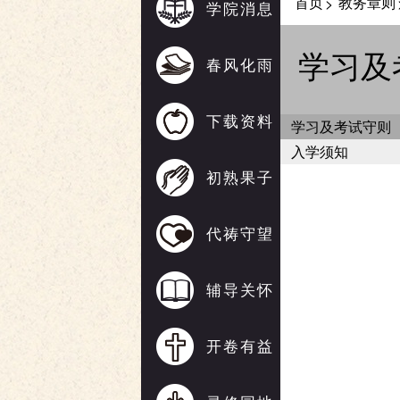
首页
教务章则
>
学院消息
学习及
春风化雨
下载资料
学习及考试守则
入学须知
初熟果子
代祷守望
辅导关怀
开卷有益