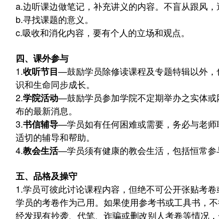
a.
边听课边做笔记，补充讲义的内容。不盲从跟风，
b.
寻找课题的意义。
c.
吸收和消化内容，要有个人的立场和观点。
四、课外参与
1.
—
鼓励学员除修读课程及专题特辑以外，
收听节目
识和生命同步成长。
2.
—
鼓励学员参加学院不定期举办之实体或
学院活动
布的最新消息。
3.
—
学员如有任何困难或需要，务必与老师
书信辅导
适切的辅导和帮助。
4.
—
学员须有健康的教会生活，包括恒常参
教会生活
五、品格及操守
1.
学员可彼此讨论课程内容，但绝不可公开张贴考卷
学员的考卷作为己用。如果使用参考书或工具书，不
经发现有抄袭、代笔、诈骗或删改别人考卷等情况，