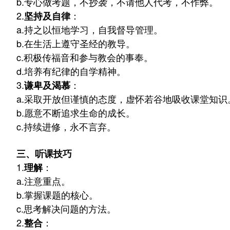
b.
专心做考题，不抄袭，不请他人代考，不作弊。
2.
：
坚持及自律
a.
持之以恒地学习，自我督导管理。
b.
在生活上遵守圣经的教导。
c.
积极传福音和参与教会的事奉。
d.
培养有纪律的自学精神。
3.
：
谦卑及渴慕
a.
采取开放但谨慎的态度，虚怀若谷地吸收课堂知识
b.
愿意不断追求生命的成长。
c.
持续进修，永不言弃。
三、听课技巧
1.
：
理解
a.
注意重点。
b.
掌握课题的核心。
c.
思考解决问题的方法。
2.
：
整合